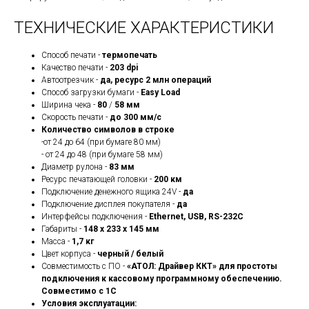
ТЕХНИЧЕСКИЕ ХАРАКТЕРИСТИКИ
Способ печати -
термопечать
Качество печати -
203 dpi
Автоотрезчик -
да, ресурс 2 млн операций
Способ загрузки бумаги -
Easy Load
Ширина чека -
80
/
58 мм
Скорость печати -
до 300 мм/с
Количество символов в строке
-
от 24 до 64 (при бумаге 80 мм)
- от 24 до 48 (при бумаге 58 мм)
Диаметр рулона -
83 мм
Ресурс печатающей головки -
200 км
Подключение денежного ящика 24V -
да
Подключение дисплея покупателя -
да
Интерфейсы подключения -
Ethernet, USB, RS-232C
Габариты -
148 х 233 х 145 мм
Масса -
1,7 кг
Цвет корпуса -
черный / белый
Совместимость с ПО -
«АТОЛ: Драйвер ККТ» для простоты
подключения к кассовому программному обеспечению.
Совместимо с 1С
Условия эксплуатации: