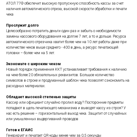
АТОЛ 77Ф обеспечит высокую пропускную способность кассы за счет
наличия автоматического отреза, высокой скорости обработки и печати
чека
Прослужит долго
Целесообразно потратить деньги один раз и забыть о необходимости
замены кассового оборудования на долгие 7 лет, а то и дольше. Ресурса
автоматического отрезчика хватит более чем на 10 лет работы даже при
количестве чеков выше среднего - 400 в день, а ресурс печатающей
головки – более чем на 5 лет.
Экономьте с широким чеком
Новый порядок применения ККТ устанавливает требования к наличию
на чеке более 20 обязательных реквизитов. Большое количество
символов в строке и продуманный шаблон чека позволят сэкономить на
расходных материалах.
Обладает высокой степенью защиты
Кассир или официант случайно пролил воду? Посторонние предметы
попадают в щель печатающего механизма и выводят кассу из строя? У
нас есть решение – горизонтальный выход чека. Защитит от случайных
или умышленных выдергиваний проводов
Готов к ЕГАИС
Генерирует и печатает QR-коды менее чем за 0,5 секунды