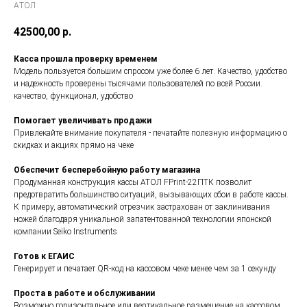
AТОЛ
42500,00
р.
Касса прошла проверку временем
Модель пользуется большим спросом уже более 6 лет. Качество, удобство
и надежность проверены тысячами пользователей по всей России.
качество, функционал, удобство
Помогает увеличивать продажи
Привлекайте внимание покупателя - печатайте полезную информацию о
скидках и акциях прямо на чеке
Обеспечит бесперебойную работу магазина
Продуманная конструкция кассы АТОЛ FPrint-22ПТК позволит
предотвратить большинство ситуаций, вызывающих сбои в работе кассы.
К примеру, автоматический отрезчик застрахован от заклинивания
ножей благодаря уникальной запатентованной технологии японской
компании Seiko Instruments
Готов к ЕГАИС
Генерирует и печатает QR-код на кассовом чеке менее чем за 1 секунду
Проста в работе и обслуживании
Возможно горизонтальное или вертикальное размещение на кассовом