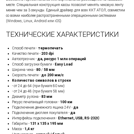
месте. Специальная конструкция кассы позволит менять чековую ленту
менее чем за 3 секунды. Единый драйвер для всех ККТ АТОЛ, совместим
со всеми наиболее распространенными операционными системами
(Windows, Linux, Android или iOS)
ТЕХНИЧЕСКИЕ ХАРАКТЕРИСТИКИ
Способ печати -
термопечать
Качество печати -
203 dpi
Автоотрезчик -
да, ресурс 1 млн операций
Способ загрузки бумаги -
Easy Load
Ширина чека -
80
/
58 мм
Скорость печати -
до 200 мм/с
Количество символов в строке
- от 24 до 64 (при бумаге 80 мм)
- от 24 до 48 (при бумаге 58 мм)
Диаметр рулона -
83 мм
Ресурс печатающей головки -
100 км
Подключение денежного ящика 24V -
да
Подключение дисплея покупателя -
да
Интерфейсы подключения -
Ethernet, USB, RS-232C
Габариты -
131 х 135 х 195 мм
Масса -
1,4 кг