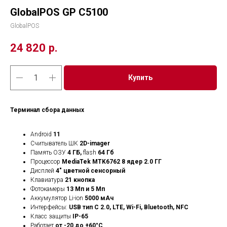
GlobalPOS GP C5100
GlobalPOS
24 820
р.
Купить
Терминал сбора данных
Android
11
Считыватель ШК
2D-imager
Память ОЗУ
4 ГБ,
flash
64 Гб
Процессор
MediaTek MTK6762 8 ядер 2.0 ГГ
Дисплей
4" цветной сенсорный
Клавиатура
21 кнопка
Фотокамеры
13 Мп и 5 Мп
Аккумулятор Li-ion
5000 мАч
Интерфейсы:
USB тип С 2.0, LTE, Wi-Fi, Bluetooth, NFC
Класс защиты
IP-65
Работает
от -20 до +60°C