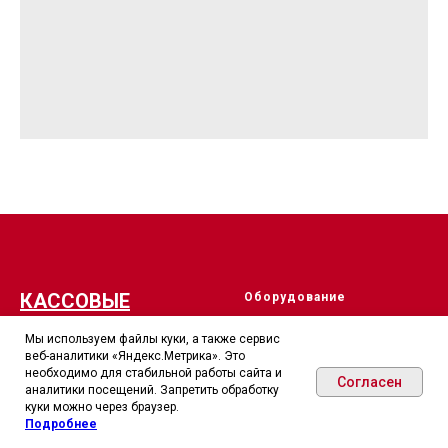
КАССОВЫЕ
Оборудование
ТЕХНОЛОГИИ
ККТ для магазинов и
Мы используем файлы куки, а также сервис
общепита
веб-аналитики «Яндекс.Метрика». Это
© 2015-2026. Все права
необходимо для стабильной работы сайта и
ККТ для малого бизнеса
Согласен
защищены
аналитики посещений. Запретить обработку
куки можно через браузер.
ТСД для учета на складе и
Вся информация на сайте носит
Подробнее
в магазине
справочный характер и ни при