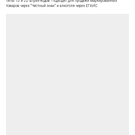
типы 1D и 2D штрих-кодов. Подходят для продажи маркированных
товаров через "Честный знак" и алкоголя через ЕГАИС